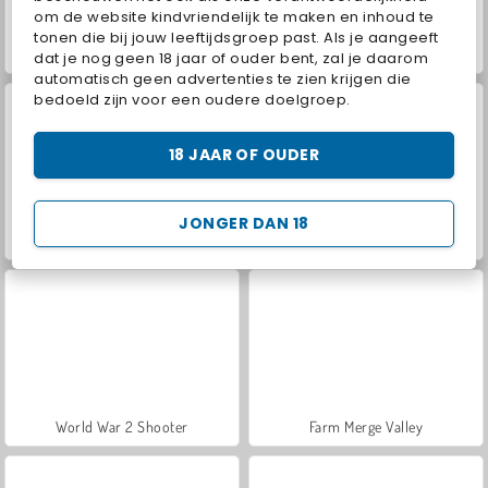
om de website kindvriendelijk te maken en inhoud te
tonen die bij jouw leeftijdsgroep past. Als je aangeeft
VegaMix Da Vinci Puzzles
Hidden Object: Street of Secrets
dat je nog geen 18 jaar of ouder bent, zal je daarom
automatisch geen advertenties te zien krijgen die
bedoeld zijn voor een oudere doelgroep.
18 JAAR OF OUDER
JONGER DAN 18
Casino World
ASMR Makeover & Makeup Studio
World War 2 Shooter
Farm Merge Valley