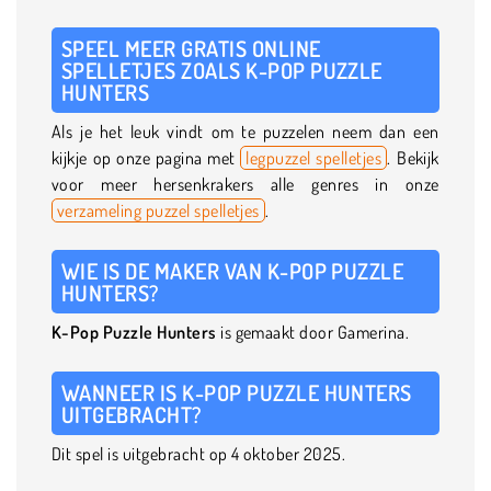
SPEEL MEER GRATIS ONLINE
SPELLETJES ZOALS K-POP PUZZLE
HUNTERS
Als je het leuk vindt om te puzzelen neem dan een
kijkje op onze pagina met
legpuzzel spelletjes
. Bekijk
voor meer hersenkrakers alle genres in onze
verzameling puzzel spelletjes
.
WIE IS DE MAKER VAN K-POP PUZZLE
HUNTERS?
K-Pop Puzzle Hunters
is gemaakt door Gamerina.
WANNEER IS K-POP PUZZLE HUNTERS
UITGEBRACHT?
Dit spel is uitgebracht op 4 oktober 2025.