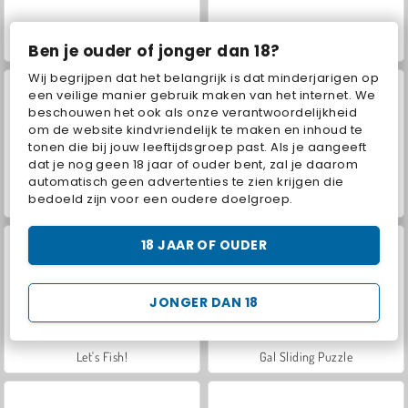
VegaMix Da Vinci Puzzles
Hidden Object: Street of Secrets
Ben je ouder of jonger dan 18?
Wij begrijpen dat het belangrijk is dat minderjarigen op
een veilige manier gebruik maken van het internet. We
beschouwen het ook als onze verantwoordelijkheid
om de website kindvriendelijk te maken en inhoud te
tonen die bij jouw leeftijdsgroep past. Als je aangeeft
dat je nog geen 18 jaar of ouder bent, zal je daarom
automatisch geen advertenties te zien krijgen die
bedoeld zijn voor een oudere doelgroep.
ASMR Makeover & Makeup Studio
Farm Merge Valley
18 JAAR OF OUDER
JONGER DAN 18
Let's Fish!
Gal Sliding Puzzle