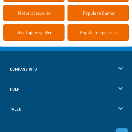
Motorracespellen
Populaire Games
Stuntrijdersspellen
Populaire Spelletjes
COMPANY INFO
Gebruiksvoorwaarden
HULP
Ons privacybeleid
Help
TALEN
Cookies
English