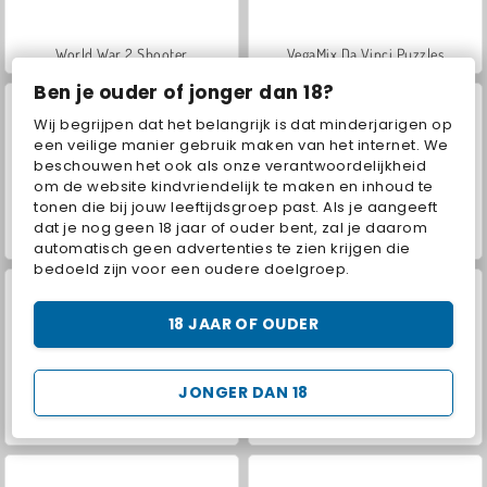
World War 2 Shooter
VegaMix Da Vinci Puzzles
Ben je ouder of jonger dan 18?
Wij begrijpen dat het belangrijk is dat minderjarigen op
een veilige manier gebruik maken van het internet. We
beschouwen het ook als onze verantwoordelijkheid
om de website kindvriendelijk te maken en inhoud te
tonen die bij jouw leeftijdsgroep past. Als je aangeeft
dat je nog geen 18 jaar of ouder bent, zal je daarom
Car Parking City Duel
Hidden Object: Street of Secrets
automatisch geen advertenties te zien krijgen die
bedoeld zijn voor een oudere doelgroep.
18 JAAR OF OUDER
JONGER DAN 18
ASMR Makeover & Makeup Studio
Farm Merge Valley