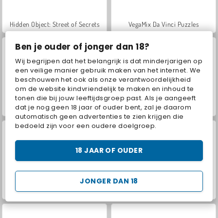
Hidden Object: Street of Secrets
VegaMix Da Vinci Puzzles
Ben je ouder of jonger dan 18?
Wij begrijpen dat het belangrijk is dat minderjarigen op
een veilige manier gebruik maken van het internet. We
beschouwen het ook als onze verantwoordelijkheid
om de website kindvriendelijk te maken en inhoud te
tonen die bij jouw leeftijdsgroep past. Als je aangeeft
dat je nog geen 18 jaar of ouder bent, zal je daarom
ASMR Makeover & Makeup Studio
World War 2 Shooter
automatisch geen advertenties te zien krijgen die
bedoeld zijn voor een oudere doelgroep.
18 JAAR OF OUDER
JONGER DAN 18
Farm Merge Valley
Car Parking City Duel