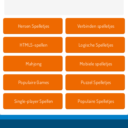
Hersen Spelletjes
Verbinden spelletjes
HTML5-spellen
Logische Spelletjes
Mahjong
Mobiele spelletjes
Populaire Games
Puzzel Spelletjes
Single-player Spellen
Populaire Spelletjes