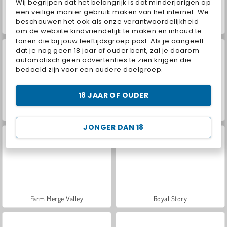
Wij begrijpen dat het belangrijk is dat minderjarigen op
een veilige manier gebruik maken van het internet. We
beschouwen het ook als onze verantwoordelijkheid
Hidden Object: Street of Secrets
VegaMix Da Vinci Puzzles
om de website kindvriendelijk te maken en inhoud te
tonen die bij jouw leeftijdsgroep past. Als je aangeeft
dat je nog geen 18 jaar of ouder bent, zal je daarom
automatisch geen advertenties te zien krijgen die
bedoeld zijn voor een oudere doelgroep.
18 JAAR OF OUDER
ASMR Makeover & Makeup Studio
World War 2 Shooter
JONGER DAN 18
Farm Merge Valley
Royal Story