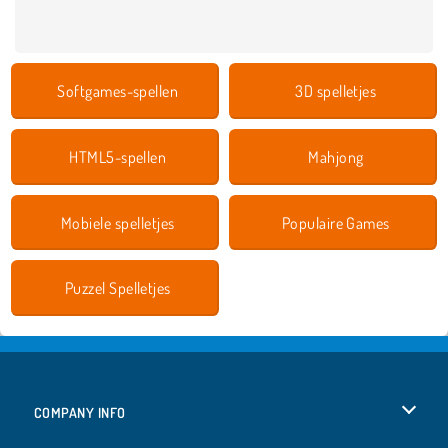
Softgames-spellen
3D spelletjes
HTML5-spellen
Mahjong
Mobiele spelletjes
Populaire Games
Puzzel Spelletjes
COMPANY INFO