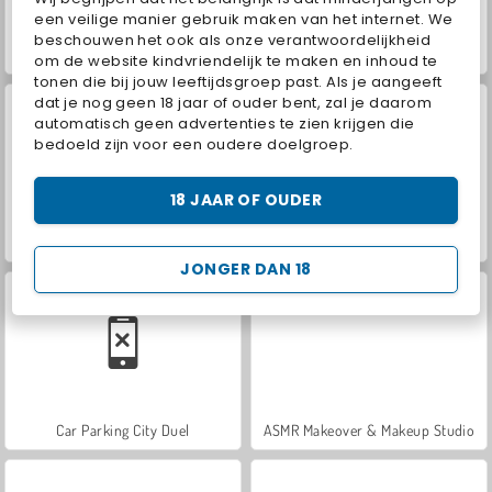
een veilige manier gebruik maken van het internet. We
beschouwen het ook als onze verantwoordelijkheid
Farm Merge Valley
Hidden Object: Street of Secrets
om de website kindvriendelijk te maken en inhoud te
tonen die bij jouw leeftijdsgroep past. Als je aangeeft
dat je nog geen 18 jaar of ouder bent, zal je daarom
automatisch geen advertenties te zien krijgen die
bedoeld zijn voor een oudere doelgroep.
18 JAAR OF OUDER
VegaMix Da Vinci Puzzles
World War 2 Shooter
JONGER DAN 18
Car Parking City Duel
ASMR Makeover & Makeup Studio