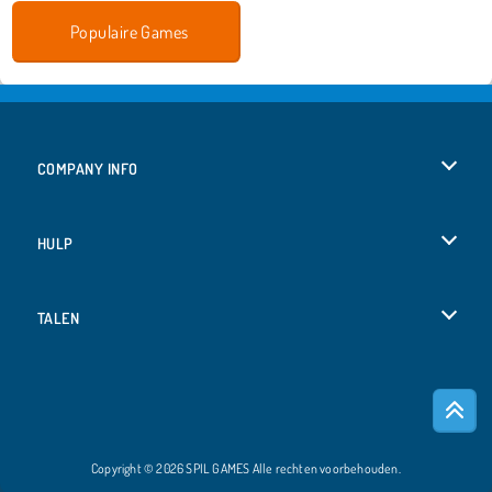
Populaire Games
COMPANY INFO
Gebruiksvoorwaarden
HULP
Ons privacybeleid
Help
TALEN
Cookies
Deutsch
Cookietoestemming
Русский
Copyright © 2026 SPIL GAMES Alle rechten voorbehouden.