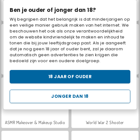
Ben je ouder of jonger dan 18?
Hidden Object: Street of Secrets
Car Parking City Duel
Wij begrijpen dat het belangrijk is dat minderjarigen op
een veilige manier gebruik maken van het internet. We
beschouwen het ook als onze verantwoordelijkheid
om de website kindvriendelijk te maken en inhoud te
tonen die bij jouw leeftijdsgroep past. Als je aangeeft
dat je nog geen 18 jaar of ouder bent, zal je daarom
automatisch geen advertenties te zien krijgen die
bedoeld zijn voor een oudere doelgroep.
VegaMix Da Vinci Puzzles
Let's Fish!
18 JAAR OF OUDER
JONGER DAN 18
ASMR Makeover & Makeup Studio
World War 2 Shooter