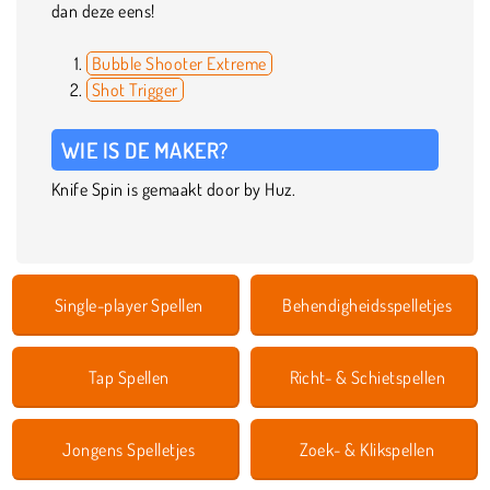
dan deze eens!
Bubble Shooter Extreme
Shot Trigger
WIE IS DE MAKER?
Knife Spin is gemaakt door by Huz.
Single-player Spellen
Behendigheidsspelletjes
Tap Spellen
Richt- & Schietspellen
Jongens Spelletjes
Zoek- & Klikspellen