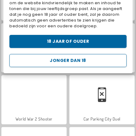
om de website kindvriendelijk te maken en inhoud te
tonen die bij jouw leeftijdsgroep past. Als je aangeeft
dat je nog geen 18 jaar of ouder bent, zal je daarom
Farm Merge Valley
ASMR Makeover & Makeup Studio
automatisch geen advertenties te zien krijgen die
bedoeld zijn voor een oudere doelgroep.
18 JAAR OF OUDER
JONGER DAN 18
VegaMix Da Vinci Puzzles
Hidden Object: Street of Secrets
World War 2 Shooter
Car Parking City Duel