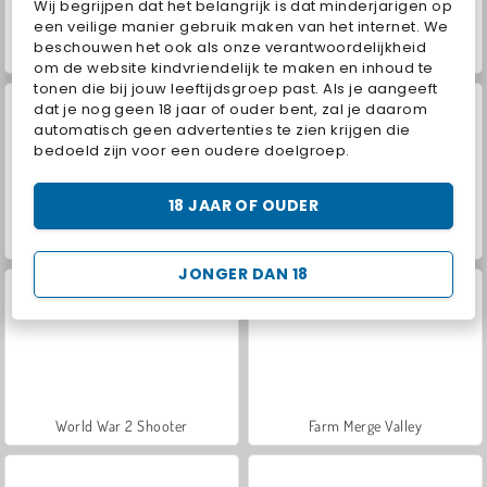
Wij begrijpen dat het belangrijk is dat minderjarigen op
een veilige manier gebruik maken van het internet. We
beschouwen het ook als onze verantwoordelijkheid
Hidden Object: Street of Secrets
VegaMix Da Vinci Puzzles
om de website kindvriendelijk te maken en inhoud te
tonen die bij jouw leeftijdsgroep past. Als je aangeeft
dat je nog geen 18 jaar of ouder bent, zal je daarom
automatisch geen advertenties te zien krijgen die
bedoeld zijn voor een oudere doelgroep.
18 JAAR OF OUDER
Casino World
ASMR Makeover & Makeup Studio
JONGER DAN 18
World War 2 Shooter
Farm Merge Valley