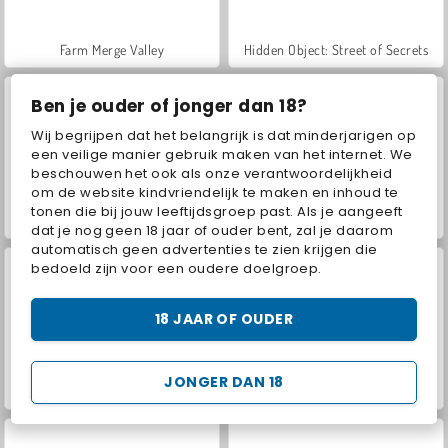
Farm Merge Valley
Hidden Object: Street of Secrets
Ben je ouder of jonger dan 18?
Wij begrijpen dat het belangrijk is dat minderjarigen op
een veilige manier gebruik maken van het internet. We
beschouwen het ook als onze verantwoordelijkheid
om de website kindvriendelijk te maken en inhoud te
tonen die bij jouw leeftijdsgroep past. Als je aangeeft
VegaMix Da Vinci Puzzles
ASMR Makeover & Makeup Studio
dat je nog geen 18 jaar of ouder bent, zal je daarom
automatisch geen advertenties te zien krijgen die
bedoeld zijn voor een oudere doelgroep.
18 JAAR OF OUDER
JONGER DAN 18
World War 2 Shooter
Car Parking City Duel