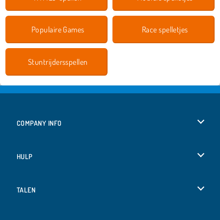
Populaire Games
Race spelletjes
Stuntrijdersspellen
COMPANY INFO
Gebruiksvoorwaarden
HULP
Ons privacybeleid
Help
TALEN
Cookies
English