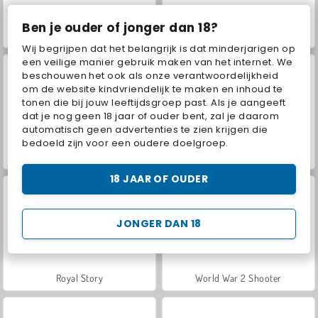
Ben je ouder of jonger dan 18?
VegaMix Da Vinci Puzzles
Hidden Object: Street of Secrets
Wij begrijpen dat het belangrijk is dat minderjarigen op
een veilige manier gebruik maken van het internet. We
beschouwen het ook als onze verantwoordelijkheid
om de website kindvriendelijk te maken en inhoud te
tonen die bij jouw leeftijdsgroep past. Als je aangeeft
dat je nog geen 18 jaar of ouder bent, zal je daarom
automatisch geen advertenties te zien krijgen die
bedoeld zijn voor een oudere doelgroep.
Farm Merge Valley
ASMR Makeover & Makeup Studio
18 JAAR OF OUDER
JONGER DAN 18
Royal Story
World War 2 Shooter