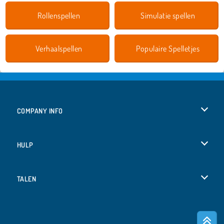
Rollenspellen
Simulatie spellen
Verhaalspellen
Populaire Spelletjes
COMPANY INFO
Gebruiksvoorwaarden
HULP
Ons privacybeleid
Help
TALEN
Cookies
English