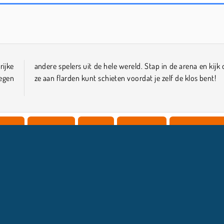
Pirate Booty
Boom Battle Arena
ijke
of je
egen
ze aan flarden kunt schieten voordat je zelf de klos bent!
ngens
Funspellen
HTML5
Multiplayer
Speel en blijf ve
COMPANY INFO
HULP