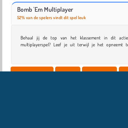
Bomb It 8
Block TNT Blast
Bomb 'Em Multiplayer
52% van de spelers vindt dit spel leuk
Behaal jij de top van het klassement in dit actier
andere spelers uit de hele wereld. Stap in de arena en kijk 
multiplayerspel? Leef je uit terwijl je het opneemt t
Strategie Spelletjes
Avontuur
Bom Spelletjes
Jo
Populair