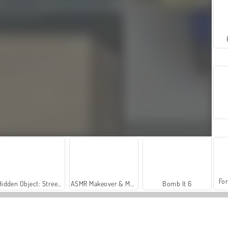
For
Hidden Object: Street of Secrets
ASMR Makeover & Makeup Studio
Bomb It 6