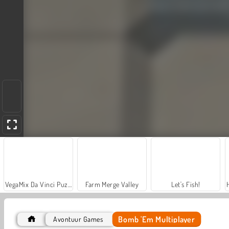
VegaMix Da Vinci Puzzles
Farm Merge Valley
Let's Fish!
Bomb 'Em Multiplayer
Avontuur Games