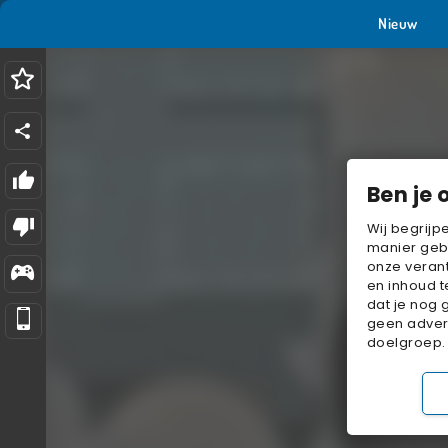
Nieuw
Ben je 
Wij begrijp
manier geb
onze verant
en inhoud t
dat je nog 
geen advert
doelgroep.