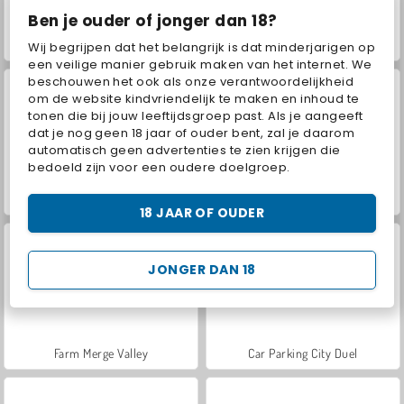
Ben je ouder of jonger dan 18?
VegaMix Da Vinci Puzzles
Hidden Object: Street of Secrets
Wij begrijpen dat het belangrijk is dat minderjarigen op
een veilige manier gebruik maken van het internet. We
beschouwen het ook als onze verantwoordelijkheid
om de website kindvriendelijk te maken en inhoud te
tonen die bij jouw leeftijdsgroep past. Als je aangeeft
dat je nog geen 18 jaar of ouder bent, zal je daarom
automatisch geen advertenties te zien krijgen die
bedoeld zijn voor een oudere doelgroep.
ASMR Makeover & Makeup Studio
World War 2 Shooter
18 JAAR OF OUDER
JONGER DAN 18
Farm Merge Valley
Car Parking City Duel