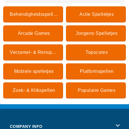
Behendigheidsspelletjes
Actie Spelletjes
Arcade Games
Jongens Spelletjes
Verzamel- & Renspellen
Topscores
Mobiele spelletjes
Platformspellen
Zoek- & Klikspellen
Populaire Games
COMPANY INFO