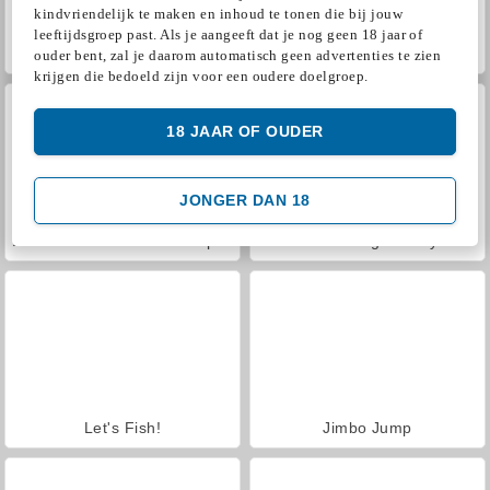
kindvriendelijk te maken en inhoud te tonen die bij jouw
leeftijdsgroep past. Als je aangeeft dat je nog geen 18 jaar of
VegaMix Da Vinci Puzzles
Hidden Object: Street of Secrets
ouder bent, zal je daarom automatisch geen advertenties te zien
krijgen die bedoeld zijn voor een oudere doelgroep.
18 JAAR OF OUDER
JONGER DAN 18
ASMR Makeover & Makeup Studio
Farm Merge Valley
Let's Fish!
Jimbo Jump