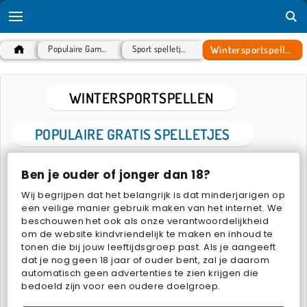
Wintersportspellen
Populaire Games
Sport spelletjes
WINTERSPORTSPELLEN
POPULAIRE GRATIS SPELLETJES
Ben je ouder of jonger dan 18?
Wij begrijpen dat het belangrijk is dat minderjarigen op
een veilige manier gebruik maken van het internet. We
beschouwen het ook als onze verantwoordelijkheid
om de website kindvriendelijk te maken en inhoud te
tonen die bij jouw leeftijdsgroep past. Als je aangeeft
Snow Rider 3D
Snow Rider Obby Parkour
dat je nog geen 18 jaar of ouder bent, zal je daarom
automatisch geen advertenties te zien krijgen die
bedoeld zijn voor een oudere doelgroep.