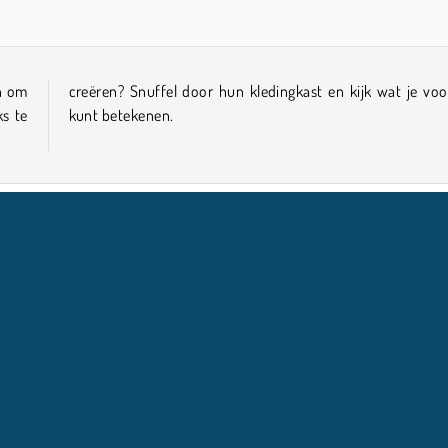
n om
or ze
ks te
kunt betekenen.
pelletjes
COMPANY INFO
HULP
Gebruiksvoorwaarden
Cookietoestemming
Help
Ons privacybeleid
Cookies