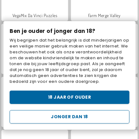
VegaMix Da Vinci Puzzles
Farm Merge Valley
Ben je ouder of jonger dan 18?
Wij begrijpen dat het belangrijk is dat minderjarigen op
een veilige manier gebruik maken van het internet. We
beschouwen het ook als onze verantwoordelijkheid
om de website kindvriendelijk te maken en inhoud te
tonen die bij jouw leeftijdsgroep past. Als je aangeeft
Hidden Object: Street of Secrets
ASMR Makeover & Makeup Studio
dat je nog geen 18 jaar of ouder bent, zal je daarom
automatisch geen advertenties te zien krijgen die
bedoeld zijn voor een oudere doelgroep.
18 JAAR OF OUDER
JONGER DAN 18
World War 2 Shooter
Car Parking City Duel