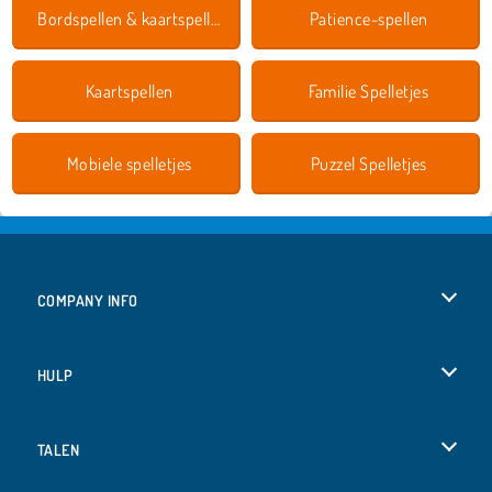
Bordspellen & kaartspellen
Patience-spellen
Kaartspellen
Familie Spelletjes
Mobiele spelletjes
Puzzel Spelletjes
COMPANY INFO
Gebruiksvoorwaarden
HULP
Ons privacybeleid
Help
TALEN
Cookies