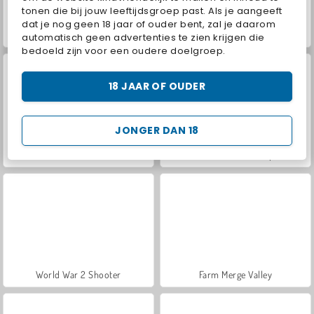
tonen die bij jouw leeftijdsgroep past. Als je aangeeft
dat je nog geen 18 jaar of ouder bent, zal je daarom
Hidden Object: Street of Secrets
VegaMix Da Vinci Puzzles
automatisch geen advertenties te zien krijgen die
bedoeld zijn voor een oudere doelgroep.
18 JAAR OF OUDER
JONGER DAN 18
Casino World
ASMR Makeover & Makeup Studio
World War 2 Shooter
Farm Merge Valley