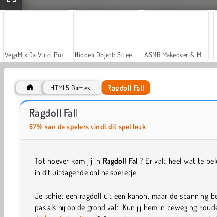
VegaMix Da Vinci Puzzles
Hidden Object: Street of Secrets
ASMR Makeover & Makeup Studio
Ragdoll Fall
HTML5 Games
Royal Story
Let's Fish!
Ragdoll Fall
67% van de spelers vindt dit spel leuk
Tot hoever kom jij in
Ragdoll Fall
? Er valt heel wat te be
in dit uitdagende online spelletje.
Je schiet een ragdoll uit een kanon, maar de spanning b
pas als hij op de grond valt. Kun jij hem in beweging houd