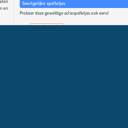
laten
Soortgelijke spelletjes
en en
Probeer deze geweldige actiespelletjes ook eens!
Super Buddy Run
Lick 'Em All
r de
Hanger
schap
Falling Down Stairs
rwijl
aren
Wie is de maker?
Ragdoll Fall is gemaakt door QkyGames.
formspellen
Populair
Ragdoll Spellen