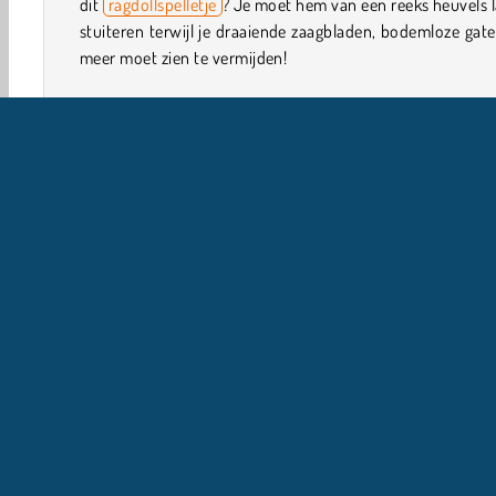
dit
ragdollspelletje
? Je moet hem van een reeks heuvels 
stuiteren terwijl je draaiende zaagbladen, bodemloze gat
meer moet zien te vermijden!
Hoe speel je Ragdoll Fall?
Ragdoll Fall is een intens
vaardigheidspelletje
. Probee
ragdoll zo ver mogelijk te krijgen terwijl hij door een land
vol gevaren stuitert. Jij mag beslissen wanneer hij valt te
je koers zet richting de heuvels en verschillende gev
vermijdt.
Behendigheid
Stickman
HTML5
Mobiel
Plat