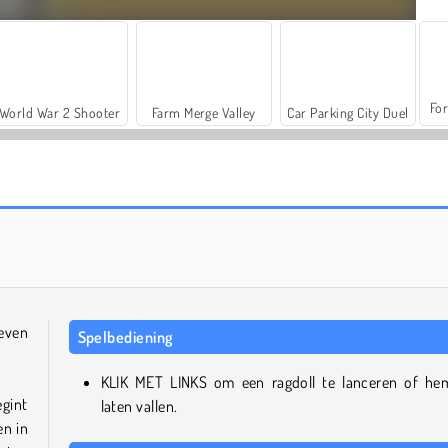
For
World War 2 Shooter
Farm Merge Valley
Car Parking City Duel
Casino World
Stokmannetje met ragdoll-physics
leven
Spelbediening
KLIK MET LINKS om een ragdoll te lanceren of he
egint
laten vallen.
en in