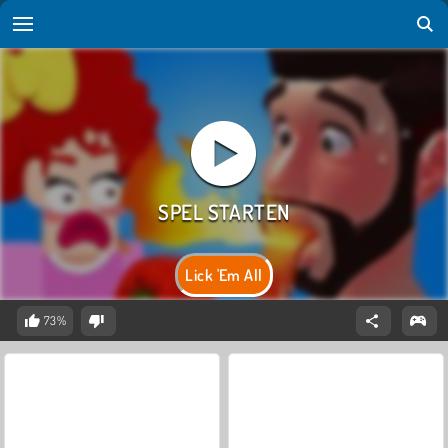
Lick 'Em All
73%