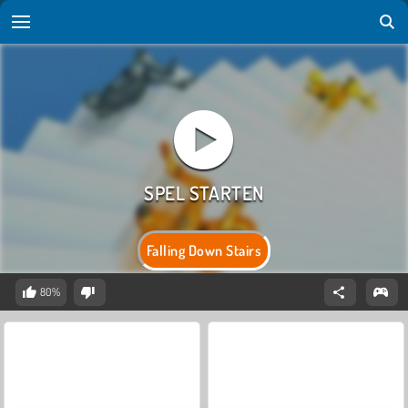
Falling Down Stairs
80%