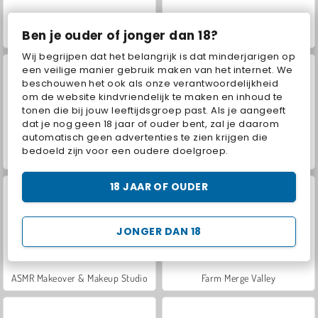
Ben je ouder of jonger dan 18?
Hidden Object: Street of Secrets
VegaMix Da Vinci Puzzles
Wij begrijpen dat het belangrijk is dat minderjarigen op
een veilige manier gebruik maken van het internet. We
beschouwen het ook als onze verantwoordelijkheid
om de website kindvriendelijk te maken en inhoud te
tonen die bij jouw leeftijdsgroep past. Als je aangeeft
dat je nog geen 18 jaar of ouder bent, zal je daarom
automatisch geen advertenties te zien krijgen die
bedoeld zijn voor een oudere doelgroep.
World War 2 Shooter
Car Parking City Duel
18 JAAR OF OUDER
JONGER DAN 18
ASMR Makeover & Makeup Studio
Farm Merge Valley