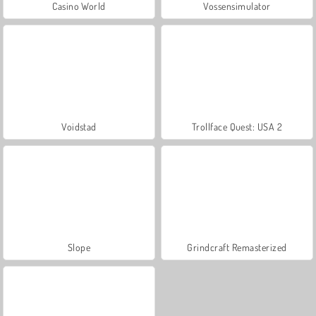
Casino World
Vossensimulator
Voidstad
Trollface Quest: USA 2
Slope
Grindcraft Remasterized