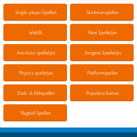
Single-player Spellen
Stickmanspellen
WebGL
Rare Spelletjes
Avontuur spelletjes
Jongens Spelletjes
Physics spelletjes
Platformspellen
Zoek- & Klikspellen
Populaire Games
Ragdoll Spellen