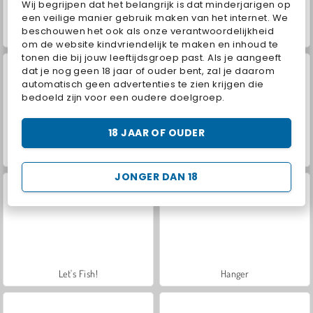
Wij begrijpen dat het belangrijk is dat minderjarigen op
een veilige manier gebruik maken van het internet. We
beschouwen het ook als onze verantwoordelijkheid
VegaMix Da Vinci Puzzles
Hidden Object: Street of Secrets
om de website kindvriendelijk te maken en inhoud te
tonen die bij jouw leeftijdsgroep past. Als je aangeeft
dat je nog geen 18 jaar of ouder bent, zal je daarom
automatisch geen advertenties te zien krijgen die
bedoeld zijn voor een oudere doelgroep.
18 JAAR OF OUDER
World War 2 Shooter
Car Parking City Duel
JONGER DAN 18
Let's Fish!
Hanger