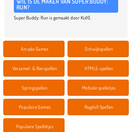
WIE IS DE MAKER VAN SUPER BUDDY:
RUN?
Super Buddy: Run is gemaakt door Kiz10.
Arcade Games
Ontwijkspellen
Verzamel- & Renspellen
HTML5-spellen
Springspellen
Mobiele spelletjes
Populaire Games
Ragdoll Spellen
Populaire Spelletjes