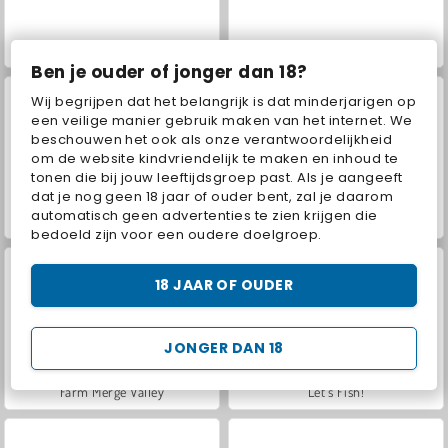
VegaMix Da Vinci Puzzles
Hidden Object: Street of Secrets
Ben je ouder of jonger dan 18?
Wij begrijpen dat het belangrijk is dat minderjarigen op
een veilige manier gebruik maken van het internet. We
beschouwen het ook als onze verantwoordelijkheid
om de website kindvriendelijk te maken en inhoud te
tonen die bij jouw leeftijdsgroep past. Als je aangeeft
dat je nog geen 18 jaar of ouder bent, zal je daarom
automatisch geen advertenties te zien krijgen die
ASMR Makeover & Makeup Studio
World War 2 Shooter
bedoeld zijn voor een oudere doelgroep.
18 JAAR OF OUDER
JONGER DAN 18
Farm Merge Valley
Let's Fish!