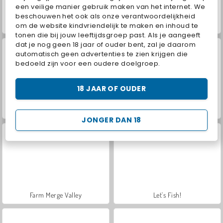
een veilige manier gebruik maken van het internet. We
beschouwen het ook als onze verantwoordelijkheid
ASMR Makeover & Makeup Studio
VegaMix Da Vinci Puzzles
om de website kindvriendelijk te maken en inhoud te
tonen die bij jouw leeftijdsgroep past. Als je aangeeft
dat je nog geen 18 jaar of ouder bent, zal je daarom
automatisch geen advertenties te zien krijgen die
bedoeld zijn voor een oudere doelgroep.
18 JAAR OF OUDER
Hidden Object: Street of Secrets
World War 2 Shooter
JONGER DAN 18
Farm Merge Valley
Let's Fish!