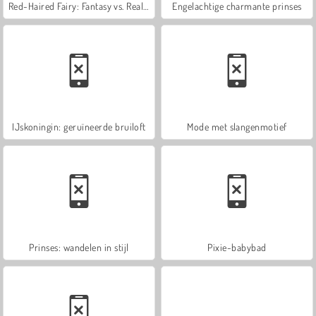
Red-Haired Fairy: Fantasy vs. Reality
Engelachtige charmante prinses
IJskoningin: geruïneerde bruiloft
Mode met slangenmotief
Prinses: wandelen in stijl
Pixie-babybad