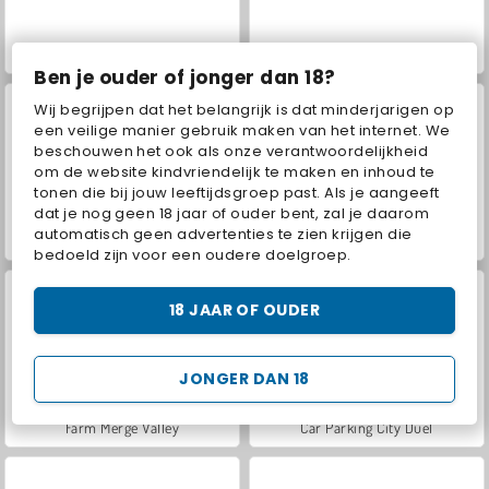
ASMR Makeover & Makeup Studio
VegaMix Da Vinci Puzzles
Ben je ouder of jonger dan 18?
Wij begrijpen dat het belangrijk is dat minderjarigen op
een veilige manier gebruik maken van het internet. We
beschouwen het ook als onze verantwoordelijkheid
om de website kindvriendelijk te maken en inhoud te
tonen die bij jouw leeftijdsgroep past. Als je aangeeft
dat je nog geen 18 jaar of ouder bent, zal je daarom
automatisch geen advertenties te zien krijgen die
Hidden Object: Street of Secrets
World War 2 Shooter
bedoeld zijn voor een oudere doelgroep.
18 JAAR OF OUDER
JONGER DAN 18
Farm Merge Valley
Car Parking City Duel