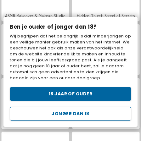
ASMR Makeover & Makeup Studio
Hidden Object: Street of Secrets
Ben je ouder of jonger dan 18?
Wij begrijpen dat het belangrijk is dat minderjarigen op
een veilige manier gebruik maken van het internet. We
beschouwen het ook als onze verantwoordelijkheid
om de website kindvriendelijk te maken en inhoud te
tonen die bij jouw leeftijdsgroep past. Als je aangeeft
dat je nog geen 18 jaar of ouder bent, zal je daarom
VegaMix Da Vinci Puzzles
Farm Merge Valley
automatisch geen advertenties te zien krijgen die
bedoeld zijn voor een oudere doelgroep.
18 JAAR OF OUDER
JONGER DAN 18
Car Parking City Duel
World War 2 Shooter