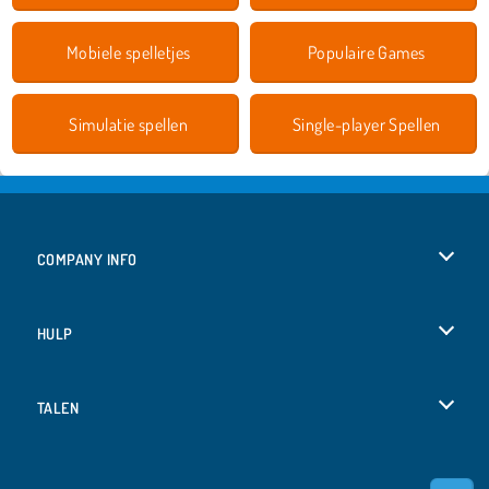
Mobiele spelletjes
Populaire Games
Simulatie spellen
Single-player Spellen
COMPANY INFO
Gebruiksvoorwaarden
HULP
Ons privacybeleid
Help
TALEN
Cookies
English