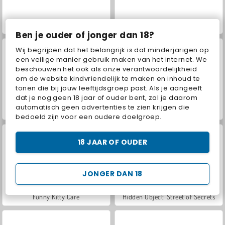
ASMR Makeover & Makeup Studio
Funny Puppy Care
Ben je ouder of jonger dan 18?
Wij begrijpen dat het belangrijk is dat minderjarigen op
een veilige manier gebruik maken van het internet. We
beschouwen het ook als onze verantwoordelijkheid
om de website kindvriendelijk te maken en inhoud te
tonen die bij jouw leeftijdsgroep past. Als je aangeeft
dat je nog geen 18 jaar of ouder bent, zal je daarom
automatisch geen advertenties te zien krijgen die
The Smurfs: Village Cleaning
I Like Pizza
bedoeld zijn voor een oudere doelgroep.
18 JAAR OF OUDER
JONGER DAN 18
Funny Kitty Care
Hidden Object: Street of Secrets