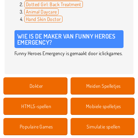
Dotted Girl: Back Treatment
Animal Daycare
Hand Skin Doctor
WIE IS DE MAKER VAN FUNNY HEROES
EMERGENCY?
Funny Heroes Emergency is gemaakt door iclickgames.
Dokter
Meiden Spelletjes
HTML5-spellen
Mobiele spelletjes
Populaire Games
Simulatie spellen