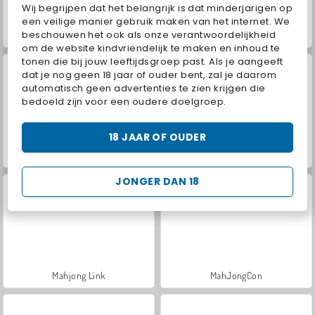
Wij begrijpen dat het belangrijk is dat minderjarigen op
een veilige manier gebruik maken van het internet. We
beschouwen het ook als onze verantwoordelijkheid
VegaMix Da Vinci Puzzles
Royal Story
om de website kindvriendelijk te maken en inhoud te
tonen die bij jouw leeftijdsgroep past. Als je aangeeft
dat je nog geen 18 jaar of ouder bent, zal je daarom
automatisch geen advertenties te zien krijgen die
bedoeld zijn voor een oudere doelgroep.
18 JAAR OF OUDER
Let's Fish!
Hidden Object: Street of Secrets
JONGER DAN 18
Mahjong Link
MahJongCon