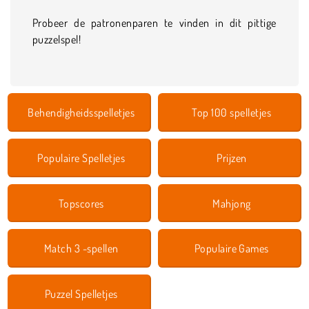
Probeer de patronenparen te vinden in dit pittige
puzzelspel!
Behendigheidsspelletjes
Top 100 spelletjes
Populaire Spelletjes
Prijzen
Topscores
Mahjong
Match 3 -spellen
Populaire Games
Puzzel Spelletjes