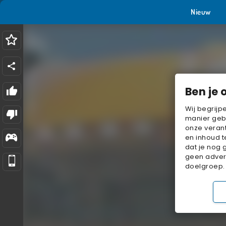
Nieuw
Ben je 
Wij begrijp
manier geb
onze verant
en inhoud t
dat je nog 
geen advert
doelgroep.