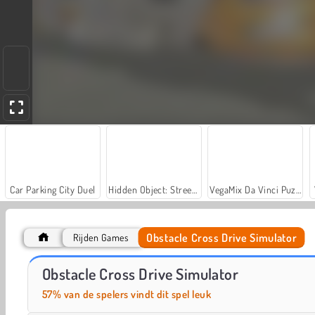
Car Parking City Duel
Hidden Object: Street of Secrets
VegaMix Da Vinci Puzzles
Obstacle Cross Drive Simulator
Rijden Games
Royal Story
Let's Fish!
Obstacle Cross Drive Simulator
57% van de spelers vindt dit spel leuk