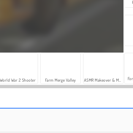
For
World War 2 Shooter
Farm Merge Valley
ASMR Makeover & Makeup Studio
Casino World
US Army Vehicle Transporter Truck