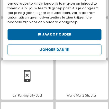
om de website kindvriendelijk te maken en inhoud te
tonen die bij jouw leeftijdsgroep past. Als je aangeeft
ASMR Makeover & Makeup Studio
Hidden Object: Street of Secrets
dat je nog geen 18 jaar of ouder bent, zal je daarom
automatisch geen advertenties te zien krijgen die
bedoeld zijn voor een oudere doelgroep.
18 JAAR OF OUDER
JONGER DAN 18
VegaMix Da Vinci Puzzles
Farm Merge Valley
Car Parking City Duel
World War 2 Shooter