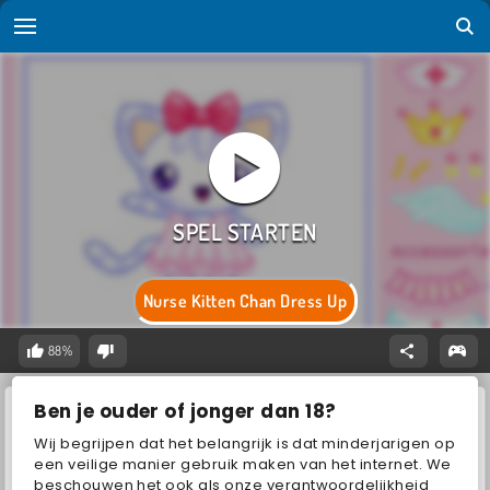
Nurse Kitten Chan Dress Up
88%
Ben je ouder of jonger dan 18?
Wij begrijpen dat het belangrijk is dat minderjarigen op
een veilige manier gebruik maken van het internet. We
beschouwen het ook als onze verantwoordelijkheid