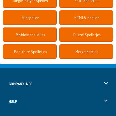
Single-player Spellen
Fruit Spelletjes
Funspellen
HTML5-spellen
Mobiele spelletjes
Puzzel Spelletjes
Populaire Spelletjes
Merge Spellen
COMPANY INFO
Gebruiksvoorwaarden
HULP
Ons privacybeleid
Help