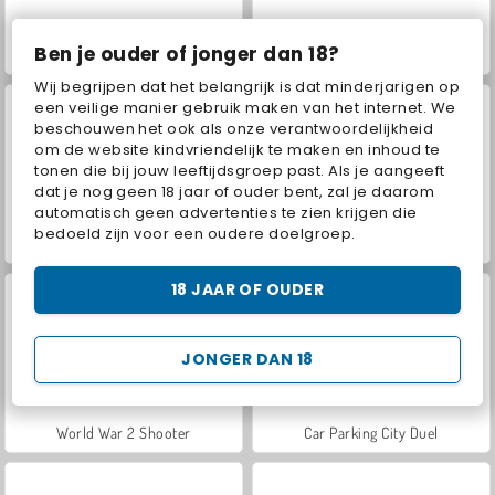
Ben je ouder of jonger dan 18?
Hidden Object: Street of Secrets
VegaMix Da Vinci Puzzles
Wij begrijpen dat het belangrijk is dat minderjarigen op
een veilige manier gebruik maken van het internet. We
beschouwen het ook als onze verantwoordelijkheid
om de website kindvriendelijk te maken en inhoud te
tonen die bij jouw leeftijdsgroep past. Als je aangeeft
dat je nog geen 18 jaar of ouder bent, zal je daarom
automatisch geen advertenties te zien krijgen die
bedoeld zijn voor een oudere doelgroep.
Farm Merge Valley
ASMR Makeover & Makeup Studio
18 JAAR OF OUDER
JONGER DAN 18
World War 2 Shooter
Car Parking City Duel