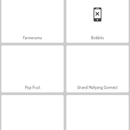
Farmerama
Bubbits
Pop Fruit
Grand Mahjong Connect