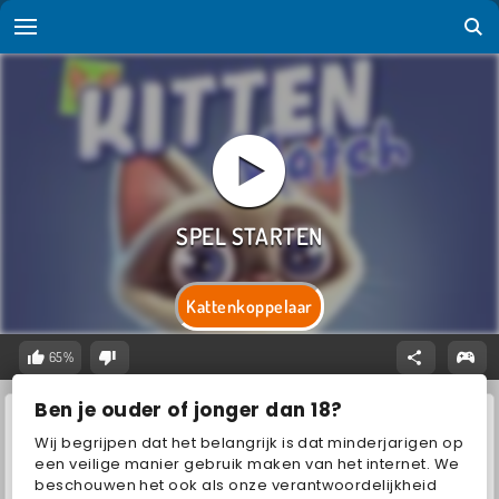
Kattenkoppelaar
65%
Ben je ouder of jonger dan 18?
Wij begrijpen dat het belangrijk is dat minderjarigen op
een veilige manier gebruik maken van het internet. We
beschouwen het ook als onze verantwoordelijkheid