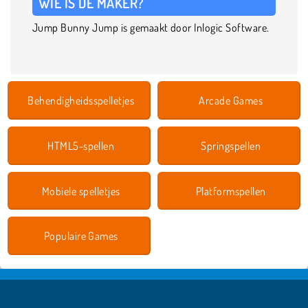
WIE IS DE MAKER?
Jump Bunny Jump is gemaakt door Inlogic Software.
Behendigheidsspelletjes
Arcade Games
HTML5-spellen
Springspellen
Mobiele spelletjes
Platformspellen
Populaire Games