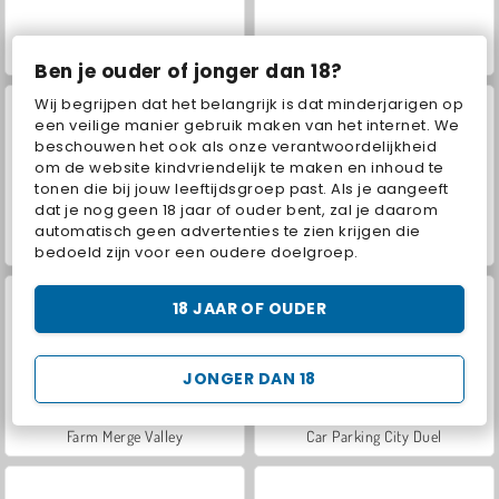
VegaMix Da Vinci Puzzles
Hidden Object: Street of Secrets
Ben je ouder of jonger dan 18?
Wij begrijpen dat het belangrijk is dat minderjarigen op
een veilige manier gebruik maken van het internet. We
beschouwen het ook als onze verantwoordelijkheid
om de website kindvriendelijk te maken en inhoud te
tonen die bij jouw leeftijdsgroep past. Als je aangeeft
dat je nog geen 18 jaar of ouder bent, zal je daarom
automatisch geen advertenties te zien krijgen die
ASMR Makeover & Makeup Studio
World War 2 Shooter
bedoeld zijn voor een oudere doelgroep.
18 JAAR OF OUDER
JONGER DAN 18
Farm Merge Valley
Car Parking City Duel