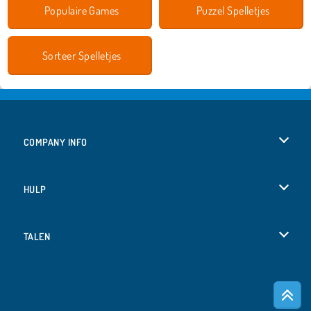
Populaire Games
Puzzel Spelletjes
Sorteer Spelletjes
COMPANY INFO
Gebruiksvoorwaarden
HULP
Ons privacybeleid
Help
TALEN
Cookies
English
Cookietoestemming