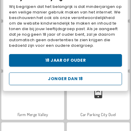
Wij begrijpen dat het belangrijk is dat minderjarigen op
een veilige manier gebruik maken van het internet. We
Hidden Object: Street of Secrets
VegaMix Da Vinci Puzzles
beschouwen het ook als onze verantwoordelijkheid
om de website kindvriendelijk te maken en inhoud te
tonen die bij jouw leeftijdsgroep past. Als je aangeeft
dat je nog geen 18 jaar of ouder bent, zal je daarom
automatisch geen advertenties te zien krijgen die
bedoeld zijn voor een oudere doelgroep.
18 JAAR OF OUDER
ASMR Makeover & Makeup Studio
World War 2 Shooter
JONGER DAN 18
Farm Merge Valley
Car Parking City Duel