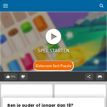
iColorcoin Sort Puzzle
91%
Ben je ouder of jonger dan 18?