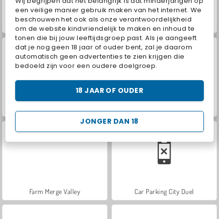
Wij begrijpen dat het belangrijk is dat minderjarigen op
een veilige manier gebruik maken van het internet. We
beschouwen het ook als onze verantwoordelijkheid
Hidden Object: Street of Secrets
VegaMix Da Vinci Puzzles
om de website kindvriendelijk te maken en inhoud te
tonen die bij jouw leeftijdsgroep past. Als je aangeeft
dat je nog geen 18 jaar of ouder bent, zal je daarom
automatisch geen advertenties te zien krijgen die
bedoeld zijn voor een oudere doelgroep.
18 JAAR OF OUDER
ASMR Makeover & Makeup Studio
World War 2 Shooter
JONGER DAN 18
Farm Merge Valley
Car Parking City Duel