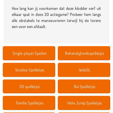
Hoe lang kan jij voorkomen dat deze klodder verf uit
elkaar spat in deze 3D actiegame? Probeer hem langs
alle obstakels te manoeuvreren terwijl hij de torens
een voor een afdaalt.
Single-player Spellen
Behendigheidsspelletjes
Voodoo Spelletjes
WebGL
3D spelletjes
Bal Spelletjes
Familie Spelletjes
Helix Jump Spelletjes