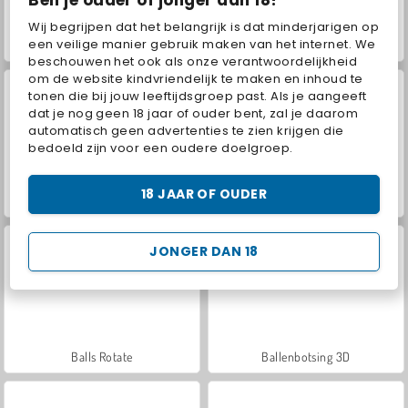
Ben je ouder of jonger dan 18?
Wij begrijpen dat het belangrijk is dat minderjarigen op
een veilige manier gebruik maken van het internet. We
Diepe val 3D
Helix Jump
beschouwen het ook als onze verantwoordelijkheid
om de website kindvriendelijk te maken en inhoud te
tonen die bij jouw leeftijdsgroep past. Als je aangeeft
dat je nog geen 18 jaar of ouder bent, zal je daarom
automatisch geen advertenties te zien krijgen die
bedoeld zijn voor een oudere doelgroep.
18 JAAR OF OUDER
Spiral Jump 3D
Perfecte uitvoering
JONGER DAN 18
Balls Rotate
Ballenbotsing 3D