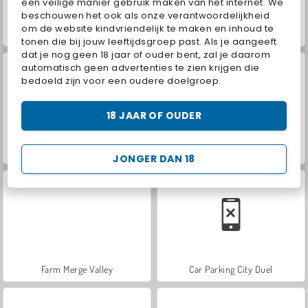
een veilige manier gebruik maken van het internet. We
beschouwen het ook als onze verantwoordelijkheid
om de website kindvriendelijk te maken en inhoud te
VegaMix Da Vinci Puzzles
Hidden Object: Street of Secrets
tonen die bij jouw leeftijdsgroep past. Als je aangeeft
dat je nog geen 18 jaar of ouder bent, zal je daarom
automatisch geen advertenties te zien krijgen die
bedoeld zijn voor een oudere doelgroep.
18 JAAR OF OUDER
ASMR Makeover & Makeup Studio
World War 2 Shooter
JONGER DAN 18
Farm Merge Valley
Car Parking City Duel