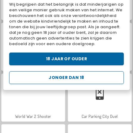
Wij begrijpen dat het belangrijk is dat minderjarigen op
een veilige manier gebruik maken van het internet. We
Farm Merge Valley
ASMR Makeover & Makeup Studio
beschouwen het ook als onze verantwoordelijkheid
om de website kindvriendelijk te maken en inhoud te
tonen die bij jouw leeftijdsgroep past. Als je aangeeft
dat je nog geen 18 jaar of ouder bent, zal je daarom
automatisch geen advertenties te zien krijgen die
bedoeld zijn voor een oudere doelgroep.
18 JAAR OF OUDER
VegaMix Da Vinci Puzzles
Hidden Object: Street of Secrets
JONGER DAN 18
World War 2 Shooter
Car Parking City Duel