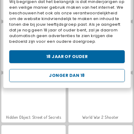
Wij begrijpen dat het belangrijk is dat minderjarigen op
een veilige manier gebruik maken van het internet. We
beschouwen het ook als onze verantwoordelijkheid
ASMR Makeover & Makeup Studio
Farm Merge Valley
om de website kindvriendelijk te maken en inhoud te
tonen die bij jouw leeftijdsgroep past. Als je aangeeft
dat je nog geen 18 jaar of ouder bent, zal je daarom
automatisch geen advertenties te zien krijgen die
bedoeld zijn voor een oudere doelgroep.
18 JAAR OF OUDER
VegaMix Da Vinci Puzzles
Royal Story
JONGER DAN 18
Hidden Object: Street of Secrets
World War 2 Shooter