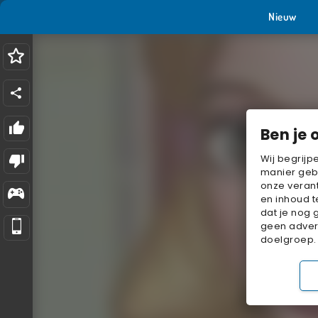
Nieuw
Ben je 
Wij begrijp
manier geb
onze verant
en inhoud t
dat je nog 
geen advert
doelgroep.