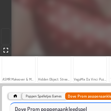
ASMR Makeover & Makeup Studio
Hidden Object: Street of Secrets
VegaMix Da Vinci Puzzles
Dove Prom poppenaankl
Poppen Spelletjes Games
Car Parking City Duel
Dagje shoppen: Sery aankleden
Dove Prom poppenaankleedspel