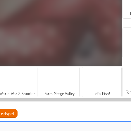
For
World War 2 Shooter
Farm Merge Valley
Let's Fish!
eedspel
Dove in een modeblad
Catwalkmodel Tris