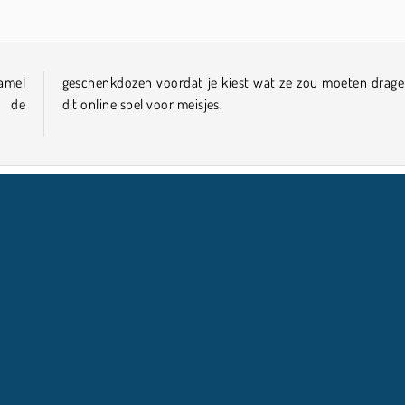
zamel
en in
t de
dit online spel voor meisjes.
COMPANY INFO
HULP
Gebruiksvoorwaarden
Cookietoestemming
Help
Ons privacybeleid
Cookies