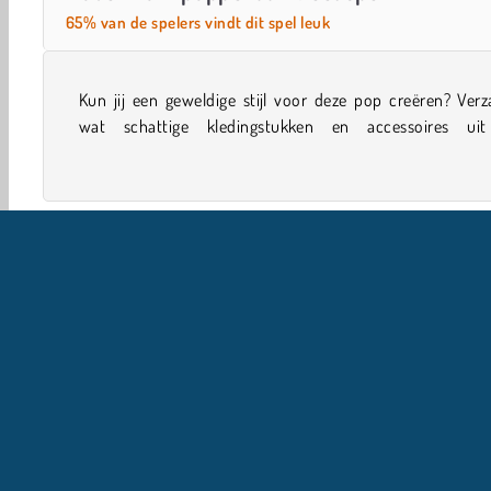
65% van de spelers vindt dit spel leuk
Kun jij een geweldige stijl voor deze pop creëren? Ver
geschenkdozen voordat je kiest wat ze zou moeten drag
wat schattige kledingstukken en accessoires ui
Poppen Spelletjes
Meiden
Zoek en vind
Mobiel