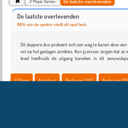
De laatste overlevenden
2 Player Games
ASMR Makeover & Makeup Studio
Royal Story
De laatste overlevenden
89% van de spelers vindt dit spel leuk
Dit dappere duo probeert zich een weg te banen door een
strategische actiespel? Laat ze samenwerken om aa
vol op hol geslagen zombies. Kun jij ervoor zorgen dat ze i
level heelhuids de uitgang bereiken in dit zenuwslop
2 Player
Avontuur
Beste van 2017
Beste van 20
Populaire Spelletjes