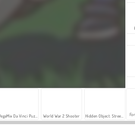
For
VegaMix Da Vinci Puzzles
World War 2 Shooter
Hidden Object: Street of Secrets