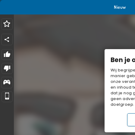
Nieuw
Ben je 
Wij begrijp
manier geb
onze verant
en inhoud t
dat je nog 
geen advert
doelgroep.