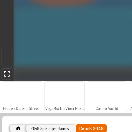
Hidden Object: Street of Secrets
VegaMix Da Vinci Puzzles
Casino World
Couch 2048
2048 Spelletjes Games