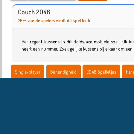
Eenhoorn 2048
2048: getallen combineren
Couch 2048
76% van de spelers vindt dit spel leuk
Het regent kussens in dit doldwaze mobiele spel. Elk k
heeft een nummer. Zoek gelijke kussens bij elkaar om een
Single-player
Behendigheid
2048 Spelletjes
Hers
Reken
Mobiel
Nummer Spelletjes
Puzzel