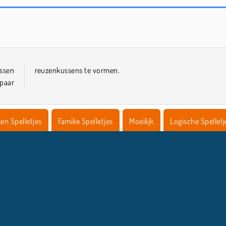
Combineer 2048
2048 drakeneiland
ussen
reuzenkussens te vormen.
 paar
en Spelletjes
Familie Spelletjes
Moeilijk
Logische Spelletj
COMPANY INFO
HULP