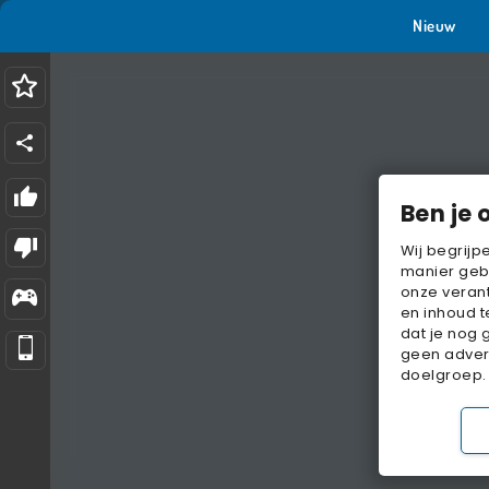
Nieuw
Ben je 
Wij begrijp
manier geb
onze verant
en inhoud t
dat je nog 
geen advert
doelgroep.