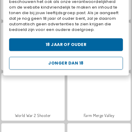
beschouwen het ook als onze verantwoordelijkheid
om de website kindvriendelijk te maken en inhoud te
tonen die bij jouw leeftijdsgroep past. Als je aangeeft
Love Tester
ASMR Makeover & Makeup Studio
dat je nog geen 18 jaar of ouder bent, zal je daarom
automatisch geen advertenties te zien krijgen die
bedoeld zijn voor een oudere doelgroep.
18 JAAR OF OUDER
JONGER DAN 18
VegaMix Da Vinci Puzzles
Hidden Object: Street of Secrets
World War 2 Shooter
Farm Merge Valley