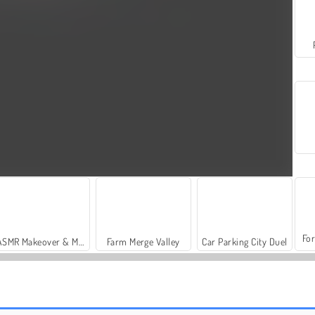
For
ASMR Makeover & Makeup Studio
Farm Merge Valley
Car Parking City Duel