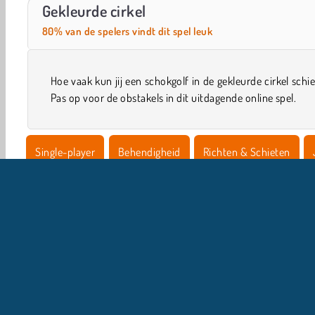
Let's Fish!
Draaiend geweer online
Gekleurde cirkel
80% van de spelers vindt dit spel leuk
Hoe vaak kun jij een schokgolf in de gekleurde cirkel schi
Pas op voor de obstakels in dit uitdagende online spel.
Single-player
Behendigheid
Richten & Schieten
Schiet Spelletjes