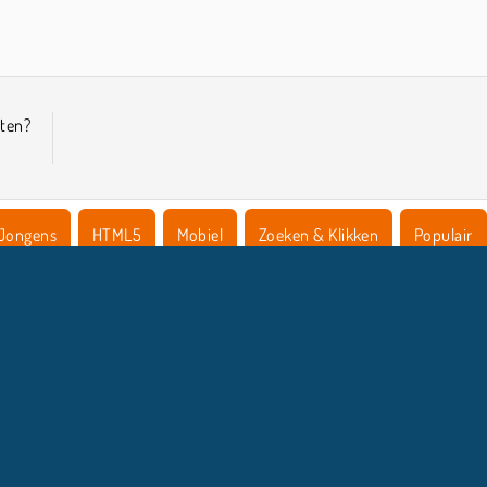
Paint Pop 3D
Zombiemarkt
eten?
Jongens
HTML5
Mobiel
Zoeken & Klikken
Populair
COMPANY INFO
HULP
Gebruiksvoorwaarden
Cookietoestemming
Help