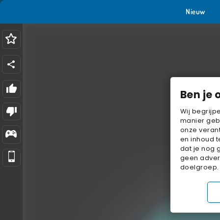
Nieuw
Ben je 
Wij begrijp
manier geb
onze verant
en inhoud t
dat je nog 
geen advert
doelgroep.