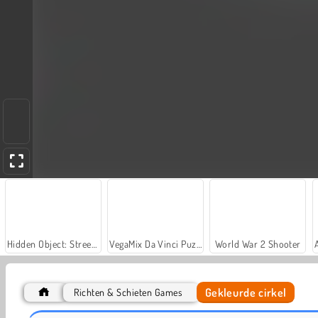
Hidden Object: Street of Secrets
VegaMix Da Vinci Puzzles
World War 2 Shooter
Gekleurde cirkel
Richten & Schieten Games