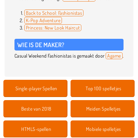
Back to School: Fashionistas
K-Pop Adventure
Princess: New Look Haircut
WIE IS DE MAKER?
Casual Weekend Fashionistas is gemaakt door
Agame
.
Single-player Spellen
Top 100 spelletjes
Beste van 2018
Meiden Spelletjes
HTML5-spellen
Mobiele spelletjes