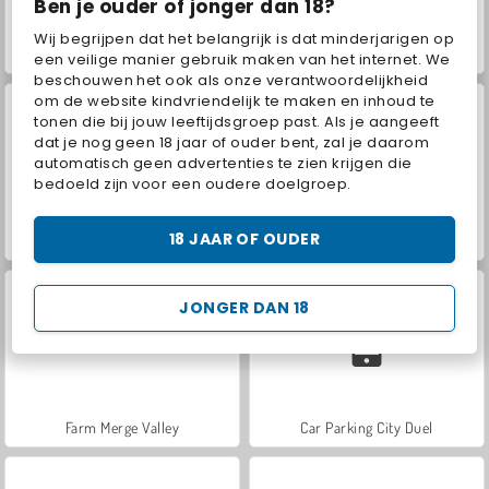
Ben je ouder of jonger dan 18?
Wij begrijpen dat het belangrijk is dat minderjarigen op
ASMR Makeover & Makeup Studio
VegaMix Da Vinci Puzzles
een veilige manier gebruik maken van het internet. We
beschouwen het ook als onze verantwoordelijkheid
om de website kindvriendelijk te maken en inhoud te
tonen die bij jouw leeftijdsgroep past. Als je aangeeft
dat je nog geen 18 jaar of ouder bent, zal je daarom
automatisch geen advertenties te zien krijgen die
bedoeld zijn voor een oudere doelgroep.
18 JAAR OF OUDER
Hidden Object: Street of Secrets
World War 2 Shooter
JONGER DAN 18
Farm Merge Valley
Car Parking City Duel