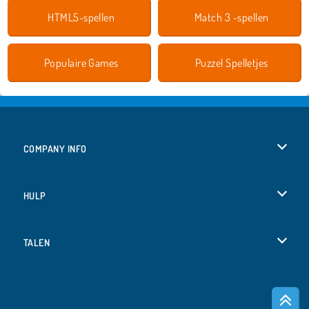
HTML5-spellen
Match 3 -spellen
Populaire Games
Puzzel Spelletjes
COMPANY INFO
Gebruiksvoorwaarden
HULP
Ons privacybeleid
Help
TALEN
Cookies
English
Cookietoestemming