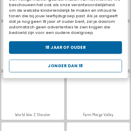
beschouwen het ook als onze verantwoordelijkheid
om de website kindvriendelijk te maken en inhoud te
VegaMix Da Vinci Puzzles
Hidden Object: Street of Secrets
tonen die bij jouw leeftijdsgroep past. Als je aangeeft
dat je nog geen 18 jaar of ouder bent, zal je daarom
automatisch geen advertenties te zien krijgen die
bedoeld zijn voor een oudere doelgroep.
18 JAAR OF OUDER
Car Parking City Duel
ASMR Makeover & Makeup Studio
JONGER DAN 18
World War 2 Shooter
Farm Merge Valley