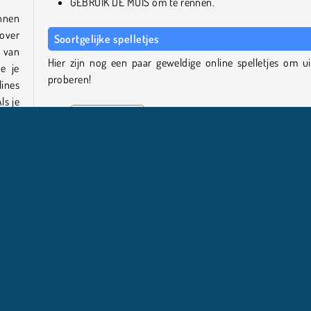
GEBRUIK DE MUIS om te rennen.
innen
 over
Soortgelijke spelletjes
 van
Hier zijn nog een paar geweldige online spelletjes om ui
e je
proberen!
lines
ls je
Birds vs Blocks
Super Buddy Run 2 Crazy City
Hex Takeover
Parkour Block 3D 3
bruik
m je
Wie is de maker?
Bouncy Race 3D is gemaakt door Tarek Mongy.
layer
Populair
Race
Rennen
Actie
Mulitplayer C