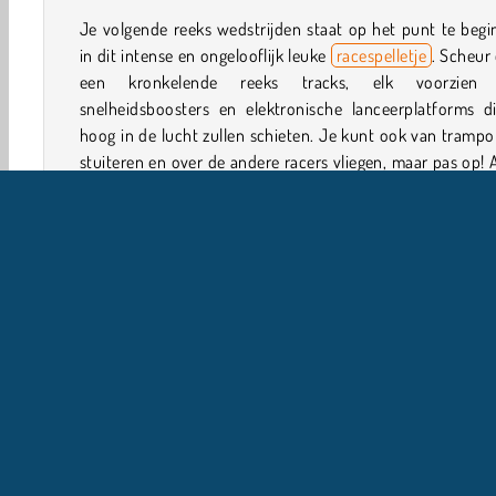
Je volgende reeks wedstrijden staat op het punt te beg
in dit intense en ongelooflijk leuke
racespelletje
. Scheur
een kronkelende reeks tracks, elk voorzien
snelheidsboosters en elektronische lanceerplatforms di
hoog in de lucht zullen schieten. Je kunt ook van trampo
stuiteren en over de andere racers vliegen, maar pas op! A
in het water landt, verlies je.
Hoe speel je Bouncy Race 3D?
Bouncy Race 3D is een razendsnel
hardloopspelletje
. Ge
de boosters, lanceerplatforms en trampolines o
tegenstanders in te halen. Hoeveel races win jij?
Spelbediening
3D spelletjes
HTML5
Springen
Mobiel
Multip