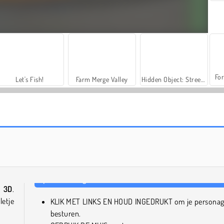
For
Let's Fish!
Farm Merge Valley
Hidden Object: Street of Secrets
Windy Slider
Pixel Bubbleman.io
e 3D
.
letje
KLIK MET LINKS EN HOUD INGEDRUKT om je personag
besturen.