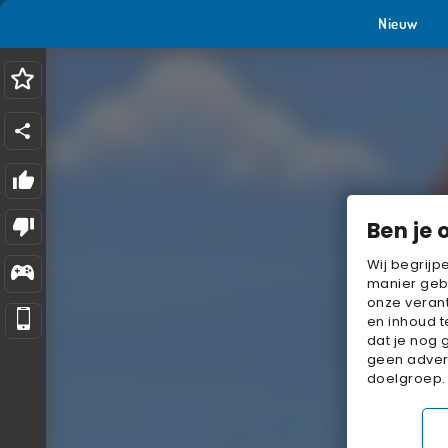
Nieuw
Ben je 
Wij begrijp
manier geb
onze verant
en inhoud t
dat je nog 
geen advert
doelgroep.