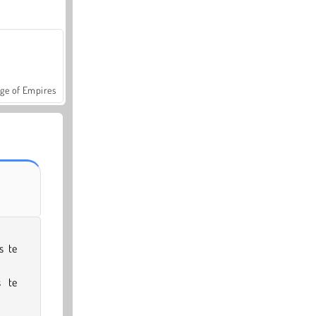
ge of Empires
s te
 te