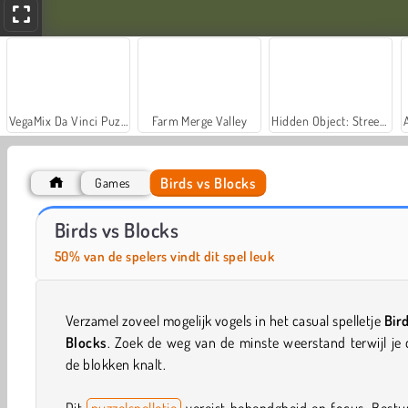
VegaMix Da Vinci Puzzles
Farm Merge Valley
Hidden Object: Street of Secrets
Birds vs Blocks
Games
Casino World
Let's Fish!
Birds vs Blocks
50% van de spelers vindt dit spel leuk
Verzamel zoveel mogelijk vogels in het casual spelletje
Bir
Blocks
. Zoek de weg van de minste weerstand terwijl je
de blokken knalt.
Dit
puzzelspelletje
vereist behendgheid en focus. Bestu