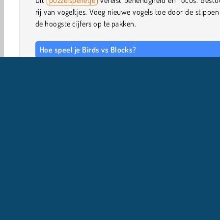
rij van vogeltjes. Voeg nieuwe vogels toe door de stippe
de hoogste cijfers op te pakken.
Hoe speel je Birds vs Blocks?
Rijen stenen blokkeren je pad. Dit
vaardigheidsspelletje
h
het volgende voor je in petto: Op elke steen staat een n
dat aangeeft hoeveel vogels er geofferd moeten worde
door de blokken te breken. Zwenk en knal door het blok
het laagste nummer. Als je geen vogels meer hebt, is het
en uit.
Spelbediening
Behendigheid
HTML5
Mobiel
Platformspellen