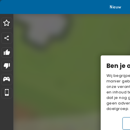
Nieuw
Ben je 
Wij begrijp
manier geb
onze verant
en inhoud t
dat je nog 
geen advert
doelgroep.