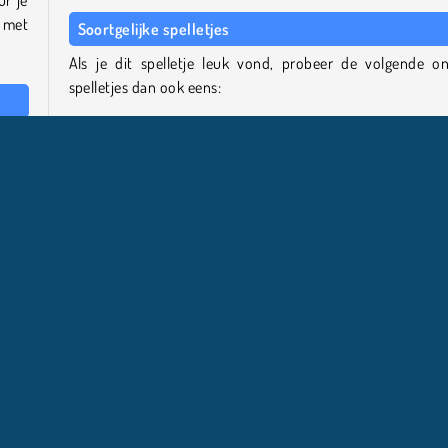
n met
Soortgelijke spelletjes
Als je dit spelletje leuk vond, probeer de volgende on
spelletjes dan ook eens:
eeft
Draw Climber
ummer
Mergest Kingdom
n om
Interstellar Run
 met
Crowd City 3D
 over
Wie is de maker?
Birds vs Blocks is gemaakt door Freak X Apps.