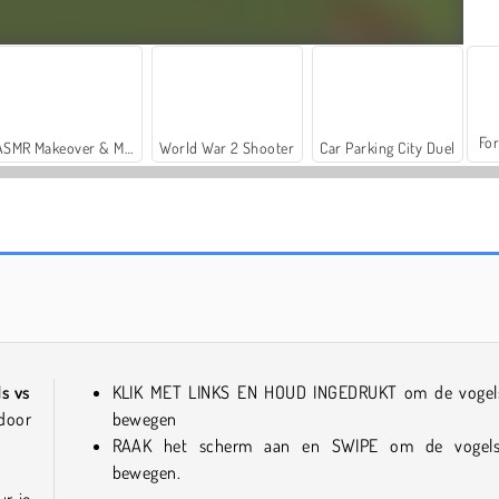
For
ASMR Makeover & Makeup Studio
World War 2 Shooter
Car Parking City Duel
Chicken Banana Run
Chicken Scream Race
ds vs
KLIK MET LINKS EN HOUD INGEDRUKT om de vogel
 door
bewegen
RAAK het scherm aan en SWIPE om de vogels
bewegen.
ur je